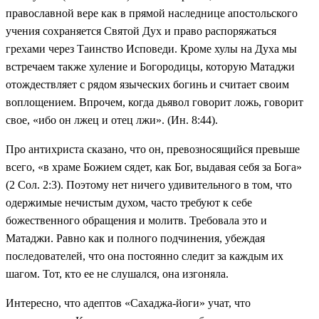
православной вере как в прямой наследнице апостольского
учения сохраняется Святой Дух и право распоряжаться
грехами через Таинство Исповеди. Кроме хулы на Духа мы
встречаем также хуление и Богородицы, которую Матаджи
отождествляет с рядом языческих богинь и считает своим
воплощением. Впрочем, когда дьявол говорит ложь, говорит
свое, «ибо он лжец и отец лжи». (Ин. 8:44).
Про антихриста сказано, что он, превозносящийся превыше
всего, «в храме Божием сядет, как Бог, выдавая себя за Бога»
(2 Сол. 2:3). Поэтому нет ничего удивительного в том, что
одержимые нечистым духом, часто требуют к себе
божественного обращения и молитв. Требовала это и
Матаджи. Равно как и полного подчинения, убеждая
последователей, что она постоянно следит за каждым их
шагом. Тот, кто ее не слушался, она изгоняла.
Интересно, что адептов «Сахаджа-йоги» учат, что