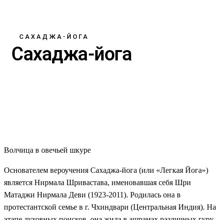
САХАДЖА-ЙОГА
Сахаджа-йога
Волчица в овечьей шкуре
Основателем вероучения Сахаджа-йога (или «Легкая Йога»)
является Нирмала Шривастава, именовавшая себя Шри
Матаджи Нирмала Деви (1923-2011). Родилась она в
протестантской семье в г. Чхиндвари (Центральная Индия). На
этапе духовных поисков, она жила в ашрамах различных гуру,