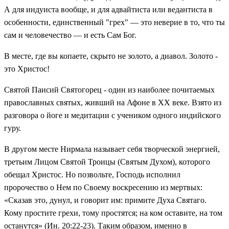
А для индуиста вообще, и для адвайтиста или ведантиста в
особенности, единственный "грех" — это неверие в то, что ты
сам и человечество — и есть Сам Бог.
В месте, где вы копаете, скрыто не золото, а диавол. Золото -
это Христос!
Святой Паисий Святогорец - один из наиболее почитаемых
православных святых, живший на Афоне в XX веке. Взято из
разговора о йоге и медитации с учеником одного индийского
гуру.
В другом месте Нирмала называет себя творческой энергией,
третьим Лицом Святой Троицы (Святым Духом), которого
обещал Христос. Но позвольте, Господь исполнил
пророчество о Нем по Своему воскресению из мертвых:
«Сказав это, дунул, и говорит им: примите Духа Святаго.
Кому простите грехи, тому простятся; на ком оставите, на том
останутся» (Ин. 20:22-23). Таким образом, именно в