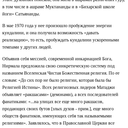
в том числе в ашраме Муктананды и в «Бихарской школе
йоги» Сатьянанды.
В мае 1970 года у нее произошло пробуждение энергии
кундалини, и она получила возможность «давать
реализацию», то есть, пробуждать кундалини ускоренными
темпами у других людей.
Объявив себя мессией, современной инкарнацией Бога,
Нирмала предложила свою синкретическую систему под
названием Вселенская Чистая Божественная религия. По ее
словам: «До сих пор не было религии, которая была бы
Религией Истины». Всех религиозных лидеров Матаджи
объявляет «ракшасами» (демонами), а всех последователей
фанатиками: «...на улицах все еще много ракшасов,
продающих своих бутов [злых духов - прим.], еще много
обществ фанатиков, именующих себя так называемыми
религиями». Заявлялось, что в Православной Церкви все