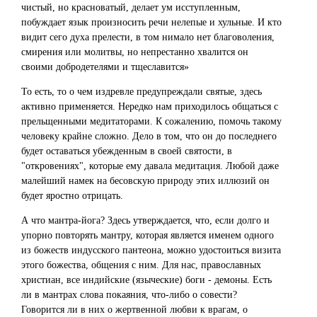
чистый, но красноватый, делает ум исступленным,
побуждает язык произносить речи нелепые и хульные. И кто
видит сего духа прелести, в том нимало нет благоволения,
смирения или молитвы, но непрестанно хвалится он
своими добродетелями и тщеславится»
То есть, то о чем издревле предупреждали святые, здесь
активно применяется. Нередко нам приходилось общаться с
прельщенными медитаторами. К сожалению, помочь такому
человеку крайне сложно. Дело в том, что он до последнего
будет оставаться убежденным в своей святости, в
"откровениях", которые ему давала медитация. Любой даже
малейший намек на бесовскую природу этих иллюзий он
будет яростно отрицать.
А что мантра-йога? Здесь утверждается, что, если долго и
упорно повторять мантру, которая является именем одного
из божеств индусского пантеона, можно удостоиться визита
этого божества, общения с ним. Для нас, православных
христиан, все индийские (языческие) боги - демоны. Есть
ли в мантрах слова покаяния, что-либо о совести?
Говорится ли в них о жертвенной любви к врагам, о