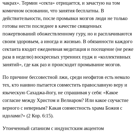
чакрах». Термин «секта» отрицается, и зачастую на том
комичном основании, что занятия бесплатны. В
действительности, после промывки мозгов люди не только
готовы нести последнее в качестве священных
пожертвований обожествленному гуру, но и расплачиваются
своим здоровьем, а иногда и жизнью. В обязанности каждого
сектанта входит ежедневная медитация и посещение (не реже
раза в неделю) воскресных утренних пудж и «коллективных
занятий», где как раз и происходит промывание мозгов.
По причине бессовестной лжи, среди неофитов есть немало
тех, кто наивно пытается совместить православную веру и
языческую Сахаджа-йогу, не спрашивая у себя: «Какое
согласие между Христом и Велиаром? Или какое соучастие
верного с неверным? Какая совместность храма Божия с
идолами?» (2 Кор. 6:15).
Утонченный сатанизм с индуистским акцентом