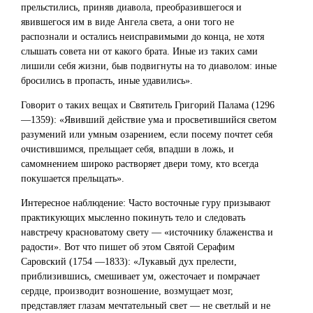
прельстились, приняв диавола, преобразившегося и
явившегося им в виде Ангела света, а они того не
распознали и остались неисправимыми до конца, не хотя
слышать совета ни от какого брата. Иные из таких сами
лишили себя жизни, быв подвигнуты на то диаволом: иные
бросились в пропасть, иные удавились».
Говорит о таких вещах и Святитель Григорий Палама (1296
—1359): «Явивший действие ума и просветившийся светом
разумений или умным озарением, если посему почтет себя
очистившимся, прельщает себя, впадши в ложь, и
самомнением широко растворяет двери тому, кто всегда
покушается прельщать».
Интересное наблюдение: Часто восточные гуру призывают
практикующих мысленно покинуть тело и следовать
навстречу красноватому свету — «источнику блаженства и
радости». Вот что пишет об этом Святой Серафим
Саровский (1754 —1833): «Лукавый дух прелести,
приблизившись, смешивает ум, ожесточает и помрачает
сердце, производит возношение, возмущает мозг,
представляет глазам мечтательный свет — не светлый и не