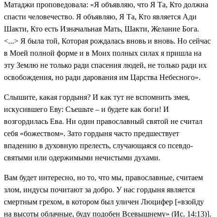
Матаджи проповедовала: «Я объявляю, что Я Та, Кто должна
спасти человечество. Я объявляю, Я Та, Кто является Ади
Шакти, Кто есть Изначальная Мать, Шакти, Желание Бога.
<...> Я была той, Которая рождалась вновь и вновь. Но сейчас
в Моей полной форме и в Моих полных силах я пришла на
эту Землю не только ради спасения людей, не только ради их
освобождения, но ради дарования им Царства Небесного».
Слышите, какая гордыня? И как тут не вспомнить змея,
искусившего Еву: Съешьте – и будете как боги! И
возгордилась Ева. Ни один православный святой не считал
себя «божеством». Зато гордыня часто предшествует
впадению в духовную прелесть, случающаяся со псевдо-
святыми или одержимыми нечистыми духами.
Вам будет интересно, но то, что мы, православные, считаем
злом, индусы почитают за добро. У нас гордыня является
смертным грехом, в котором был уличен Люцифер [«взойду
на высоты облачные, буду подобен Всевышнему» (Ис. 14:13)].