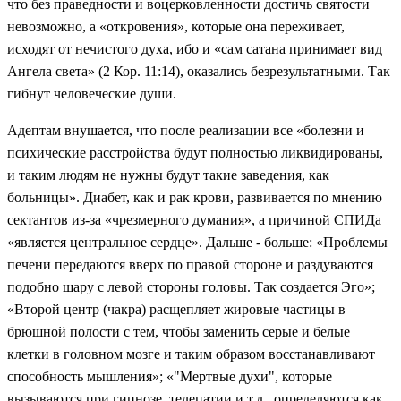
что без праведности и воцерковленности достичь святости
невозможно, а «откровения», которые она переживает,
исходят от нечистого духа, ибо и «сам сатана принимает вид
Ангела света» (2 Кор. 11:14), оказались безрезультатными. Так
гибнут человеческие души.
Адептам внушается, что после реализации все «болезни и
психические расстройства будут полностью ликвидированы,
и таким людям не нужны будут такие заведения, как
больницы». Диабет, как и рак крови, развивается по мнению
сектантов из-за «чрезмерного думания», а причиной СПИДа
«является центральное сердце». Дальше - больше: «Проблемы
печени передаются вверх по правой стороне и раздуваются
подобно шару с левой стороны головы. Так создается Эго»;
«Второй центр (чакра) расщепляет жировые частицы в
брюшной полости с тем, чтобы заменить серые и белые
клетки в головном мозге и таким образом восстанавливают
способность мышления»; «"Мертвые духи", которые
вызываются при гипнозе, телепатии и т.д., определяются как