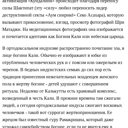
активизация «Кундалини» происходит благодаря переносу
силы Шактипат (эту «силу» любил переносить лидер
деструктивной секты «Аум синрикё» Секо Асахара), которую
вызывают прикосновение, взгляд, просмотр фотографий Шри
Матаджи. На медитационных фотографиях она изображается
и почитается адептами как Богиня Кали или небесная царица.
В ортодоксальном индуизме распространено почитание зла, в
лице богини Кали. Обычно ее изображают в юбке из
отрубленных человеческих рук и с поясом или ожерельем из
черепов. В бедных индуистских семьях до сих пор есть
традиция принесения нежелательных младенцев женского
пола в жертву богине - детей удушают с совершением
ритуала. Недалеко от Калькутты есть храмовый комплекс,
возведенный в честь Кали. В прежние времена там сжигали
людей, а сегодня ортодоксальные индусы сжигают восковых
человечков - такой вот суррогат жертвоприношения. Ее
жрецом был известный гуру Рамакришна, который даже
угрожал самоубийством богине, если та не явится ему в