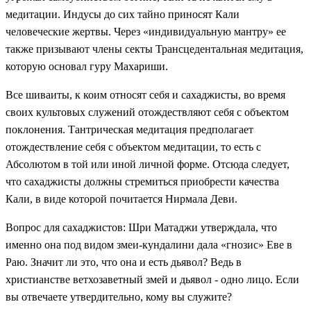
медитации. Индусы до сих тайно приносят Кали
человеческие жертвы. Через «индивидуальную мантру» ее
также призывают члены секты Трансцедентальная медитация,
которую основал гуру Махариши.
Все шиваиты, к коим относят себя и сахаджисты, во время
своих культовых служений отождествляют себя с объектом
поклонения. Тантрическая медитация предполагает
отождествление себя с объектом медитации, то есть с
Абсолютом в той или иной личной форме. Отсюда следует,
что сахаджисты должны стремиться приобрести качества
Кали, в виде которой почитается Нирмала Деви.
Вопрос для сахаджистов: Шри Матаджи утверждала, что
именно она под видом змеи-кундалини дала «гнозис» Еве в
Раю. Значит ли это, что она и есть дьявол? Ведь в
христианстве ветхозаветный змей и дьявол - одно лицо. Если
вы отвечаете утвердительно, кому вы служите?