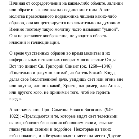
Начиная от сосредоточении на каком-либо объекте, явлении
или образе и заканчивая на соединении с ним. А вот
молитва православного подвижника лишена каких-либо
образов, она концентрируется исключительно на духовном.
Именно поэтому такую молитву часто называют "умной".
Она не распаляет воображение, не уводит в область
иллюзий и галлюцинаций.
О вреде чувственных образов во время молитвы и их
инфернальных источниках говорят многие святые Отцы.
Вот что пишет Св. Григорий Синаит (ок. 1268—1346)
«Тщательно и разумно внимай, любитель Божий. Когда,
делая свое [молитвенное] дело, увидишь свет или огонь вне
или внутри, или лик какой, Христа, например, или Ангела,
или другого кого, не принимай того, чтоб не терпеть
вреда».
А вот замечание Прп. Симеона Нового Богослова (949—
1022): «Прельщаются и те, которые видят свет телесными
очами, обоняют благовония обонянием своим, слышат
гласы ушами своими и подобное. Некоторые из таких
взбесновались, и в безумии ходят с места на место. Другие