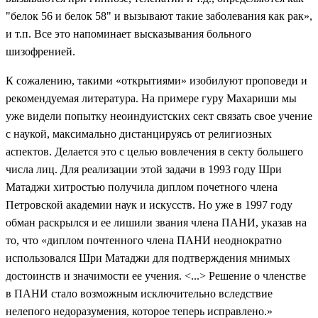
"белок 56 и белок 58" и вызывают такие заболевания как рак»,
и т.п. Все это напоминает высказывания больного
шизофренией.
К сожалению, такими «открытиями» изобилуют проповеди и
рекомендуемая литература. На примере гуру Махариши мы
уже видели попытку неоиндуистских сект связать свое учение
с наукой, максимально дистанцируясь от религиозных
аспектов. Делается это с целью вовлечения в секту большего
числа лиц. Для реализации этой задачи в 1993 году Шри
Матаджи хитростью получила диплом почетного члена
Петровской академии наук и искусств. Но уже в 1997 году
обман раскрылся и ее лишили звания члена ПАНИ, указав на
то, что «диплом почтенного члена ПАНИ неоднократно
использовался Шри Матаджи для подтверждения мнимых
достоинств и значимости ее учения. <...> Решение о членстве
в ПАНИ стало возможным исключительно вследствие
нелепого недоразумения, которое теперь исправлено.»