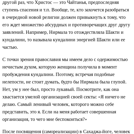
другой раз, что Христос — это Чайтанья, предпоследняя
ступень спасения и т.п. Вообще, те, кто захочется разобраться
в очередной новой религии должен привыкнуть к тому, что
его ждет множество абсурдных и противоречащих друг другу
заявлений. Например, Нирмала то отождествляла Шакти и
кундалини, то называла кундалини энергией Шакти или ее
частью.
С точки зрения православия мы имеем дело с одержимостью
нечистым духом, которую женщина получила в момент
пробуждения кундалини. Поэтому, встречая подобные
нелепости, не стоит думать, будто бы Нирмала была глупой.
Нет, ум у нее был, просто лукавый. Посмотрите, как она
хвастается умелой организацией своей секты: «Я ничего не
делаю. Самый ленивый человек, которого можно себе
представить, это я. Если на меня работает совершенная
организация, то чего мне беспокоиться?»
После посвящения (самореализации) в Сахаджа-йоге, человек